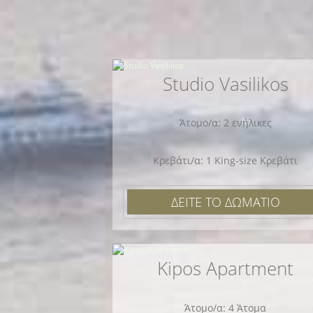
Studio Vasilikos
Άτομο/α: 2 ενήλικες
Κρεβάτι/α: 1 King-size Κρεβάτι
ΔΕΙΤΕ ΤΟ ΔΩΜΑΤΙΟ
Kipos Apartment
Άτομο/α: 4 Άτομα