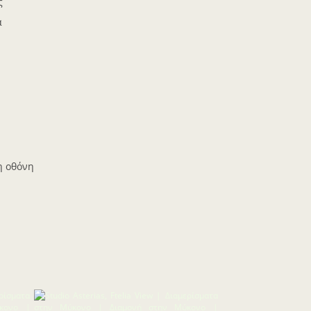
ς
α
η οθόνη