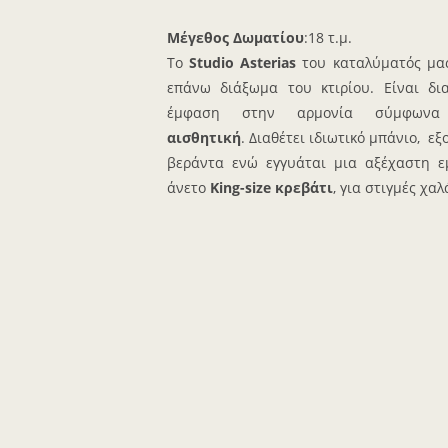
Μέγεθος Δωματίου
:18 τ.μ.
Τo
Studio Asterias
του καταλύματός μ
επάνω διάξωμα του κτιρίου. Είναι δι
έμφαση στην αρμονία σύμφω
αισθητική
. Διαθέτει ιδιωτικό μπάνιο, ε
βεράντα ενώ εγγυάται μια αξέχαστη εμ
άνετο
King-size κρεβάτι
, για στιγμές χα