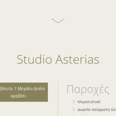
Studio Asterias
Παροχές
βάτι/α: 1 Mεγάλο Διπλό
κρεβάτι
Κλιματιστικό
Δωρεάν ασύρματη σύν