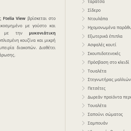
ταράτσα
Σίδερο
ας
Ftelia View
βρίσκεται στο
Ντουλάπα
ακοσμημένο με γούστο και
Ηχομονωμένα παράθ
να με την
μυκονιάτικη
Εξωτερικά έπιπλα
ξοπλισμένη κουζίνα και μικρή
Ασφαλές κουτί
πειρία διακοπών. Διαθέτει
Σκουπιδοτενεκές
λάρωσης.
Πρόσβαση στο κλειδί
Τουαλέτα
Στεγνωτήρας μαλλιώ
Πετσέτες
Δωρεάν προϊόντα περ
Τουαλέτα
Σαπούνι σώματος
Σαμπουάν