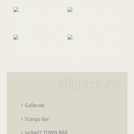
Nightclubs
Galleraki
Scarpa Bar
JackieO’ TOWN BAR