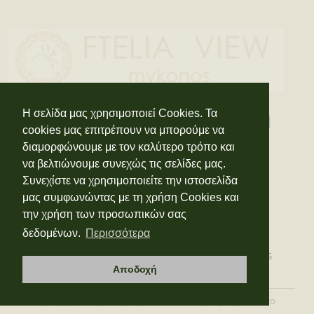
Stay connected with
Η σελίδα μας χρησιμοποιεί Cookies. Τα
cookies μας επιτρέπουν να μπορούμε να
us
διαμορφώνουμε με τον καλύτερο τρόπο και
να βελτιώνουμε συνεχώς τις σελίδες μας.
Συνεχίστε να χρησιμοποιείτε την ιστοσελίδα
μας συμφωνώντας με τη χρήση Cookies και
την χρήση των προσωπικών σας
δεδομένων.
Περισσότερα
ΔΙΑΜΟΝΗ
ΤΟΠΟΘΕΣΙΑ
ΠΑΡΟΧΕΣ
ΠΑΡΑΛΙΕΣ ΜΥΚΟΝΟΥ
ΕΠΙΚΟΙΝΩΝΙΑ
NIGHTCLUBS
Αποδοχή
ΚΡΑΤΗΣΕΙΣ
ΠΡΟΣΦΟΡΕΣ
GDPR
COVID-19
Προσφορές Διαμονής στη Μύκονο
Διαμονή στη Μύκονο