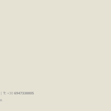
 |
T:
+30
6947338805
om