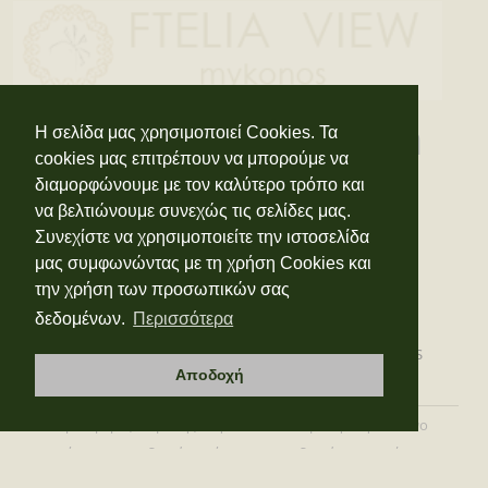
Stay connected with
Η σελίδα μας χρησιμοποιεί Cookies. Τα
cookies μας επιτρέπουν να μπορούμε να
us
διαμορφώνουμε με τον καλύτερο τρόπο και
να βελτιώνουμε συνεχώς τις σελίδες μας.
Συνεχίστε να χρησιμοποιείτε την ιστοσελίδα
μας συμφωνώντας με τη χρήση Cookies και
την χρήση των προσωπικών σας
δεδομένων.
Περισσότερα
ΔΙΑΜΟΝΗ
ΤΟΠΟΘΕΣΙΑ
ΠΑΡΟΧΕΣ
ΠΑΡΑΛΙΕΣ ΜΥΚΟΝΟΥ
ΕΠΙΚΟΙΝΩΝΙΑ
NIGHTCLUBS
Αποδοχή
ΚΡΑΤΗΣΕΙΣ
ΠΡΟΣΦΟΡΕΣ
GDPR
COVID-19
Προσφορές Διαμονής στη Μύκονο
Διαμονή στη Μύκονο
Μύκονος Ξενοδοχεία
Μύκονος
Ξενοδοχεία Διαμονή στην
Μύκονο
Ξενοδοχεία στην Μύκονο
Διαμερίσματα στην Μύκονο