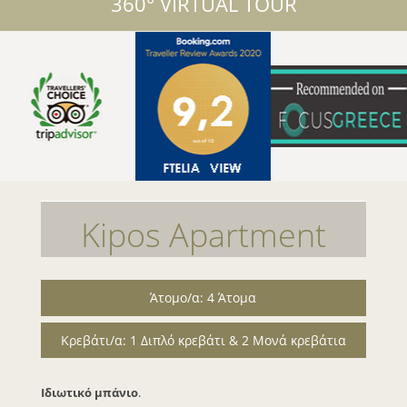
360° VIRTUAL TOUR
Kipos Apartment
Άτομο/α: 4 Άτομα
Κρεβάτι/α: 1 Διπλό κρεβάτι & 2 Mονά κρεβάτια
Ιδιωτικό μπάνιο
.