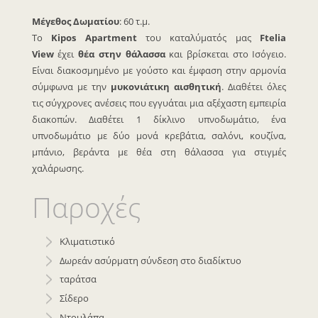
Μέγεθος Δωματίου
: 60 τ.μ.
Το
Kipos Apartment
του καταλύματός μας
Ftelia
View
έχει
θέα στην θάλασσα
και βρίσκεται στο Ισόγειο.
Είναι διακοσμημένο με γούστο και έμφαση στην αρμονία
σύμφωνα με την
μυκονιάτικη αισθητική
. Διαθέτει όλες
τις σύγχρονες ανέσεις που εγγυάται μια αξέχαστη εμπειρία
διακοπών. Διαθέτει 1 δίκλινο υπνοδωμάτιο, ένα
υπνοδωμάτιο με δύο μονά κρεβάτια, σαλόνι, κουζίνα,
μπάνιο, βεράντα με θέα στη θάλασσα για στιγμές
χαλάρωσης.
Παροχές
Κλιματιστικό
Δωρεάν ασύρματη σύνδεση στο διαδίκτυο
ταράτσα
Σίδερο
Ντουλάπα